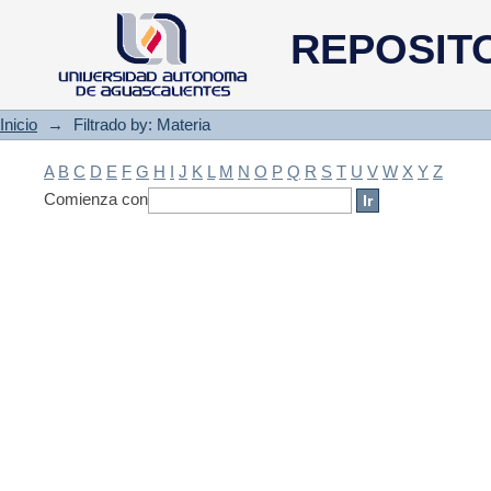
Filtrado by: Materia
REPOSIT
Inicio
→
Filtrado by: Materia
A
B
C
D
E
F
G
H
I
J
K
L
M
N
O
P
Q
R
S
T
U
V
W
X
Y
Z
Comienza con