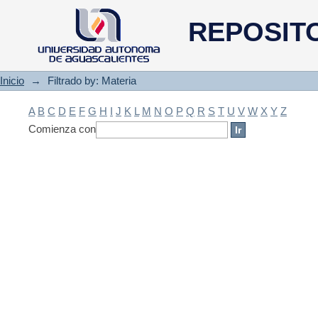
Filtrado by: Materia
REPOSIT
Inicio
→
Filtrado by: Materia
A
B
C
D
E
F
G
H
I
J
K
L
M
N
O
P
Q
R
S
T
U
V
W
X
Y
Z
Comienza con