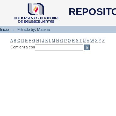
Filtrado by: Materia
REPOSIT
Inicio
→
Filtrado by: Materia
A
B
C
D
E
F
G
H
I
J
K
L
M
N
O
P
Q
R
S
T
U
V
W
X
Y
Z
Comienza con