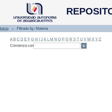
Filtrado by: Materia
REPOSIT
Inicio
→
Filtrado by: Materia
A
B
C
D
E
F
G
H
I
J
K
L
M
N
O
P
Q
R
S
T
U
V
W
X
Y
Z
Comienza con