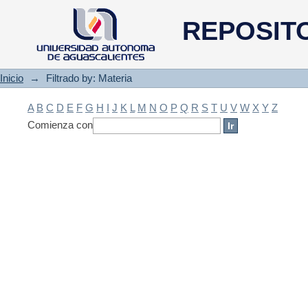
Filtrado by: Materia
REPOSIT
Inicio
→
Filtrado by: Materia
A
B
C
D
E
F
G
H
I
J
K
L
M
N
O
P
Q
R
S
T
U
V
W
X
Y
Z
Comienza con