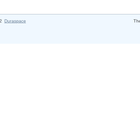
12
Duraspace
Th