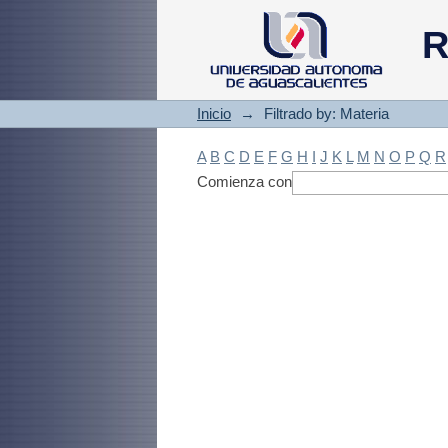
Filtrado by: Materi
R
Inicio
→
Filtrado by: Materia
A
B
C
D
E
F
G
H
I
J
K
L
M
N
O
P
Q
R
Comienza con