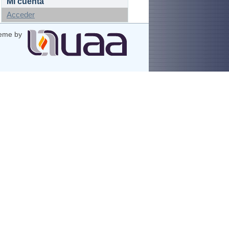
Mi cuenta
Acceder
eme by