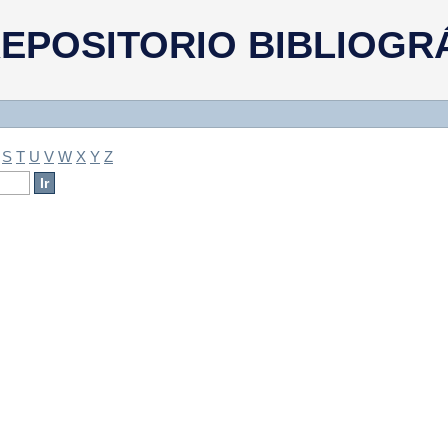
a
EPOSITORIO BIBLIOGR
S
T
U
V
W
X
Y
Z