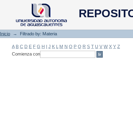
Filtrado by: Materia
REPOSIT
Inicio
→
Filtrado by: Materia
A
B
C
D
E
F
G
H
I
J
K
L
M
N
O
P
Q
R
S
T
U
V
W
X
Y
Z
Comienza con