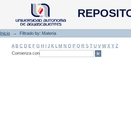
Filtrado by: Materia
REPOSIT
Inicio
→
Filtrado by: Materia
A
B
C
D
E
F
G
H
I
J
K
L
M
N
O
P
Q
R
S
T
U
V
W
X
Y
Z
Comienza con