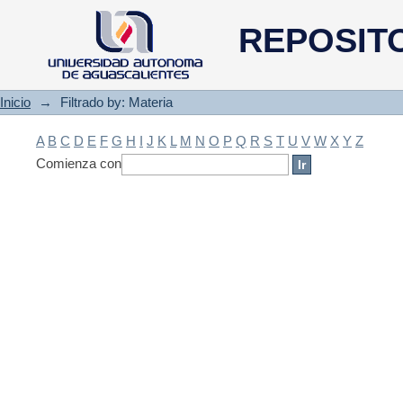
Filtrado by: Materia
REPOSIT
Inicio
→
Filtrado by: Materia
A
B
C
D
E
F
G
H
I
J
K
L
M
N
O
P
Q
R
S
T
U
V
W
X
Y
Z
Comienza con