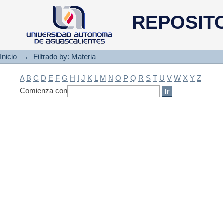
Filtrado by: Materia
REPOSIT
Inicio
→
Filtrado by: Materia
A
B
C
D
E
F
G
H
I
J
K
L
M
N
O
P
Q
R
S
T
U
V
W
X
Y
Z
Comienza con