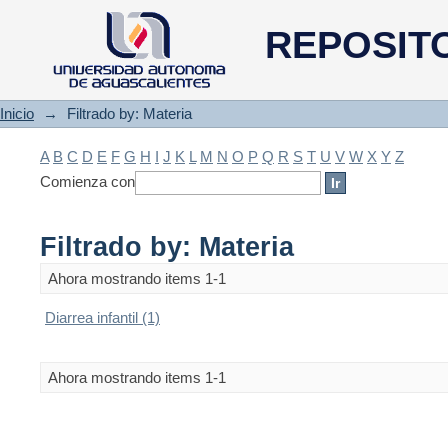
Filtrado by: Materia
REPOSIT
Inicio
→
Filtrado by: Materia
A
B
C
D
E
F
G
H
I
J
K
L
M
N
O
P
Q
R
S
T
U
V
W
X
Y
Z
Comienza con
Filtrado by: Materia
Ahora mostrando items 1-1
Diarrea infantil (1)
Ahora mostrando items 1-1