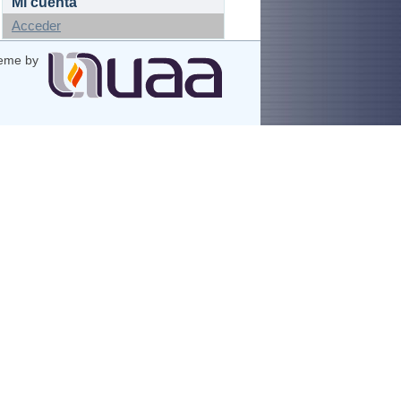
Mi cuenta
Acceder
eme by