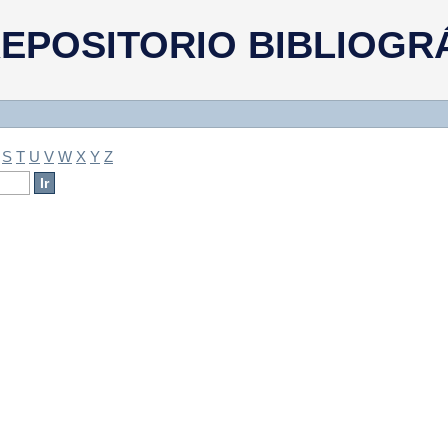
a
EPOSITORIO BIBLIOGR
S
T
U
V
W
X
Y
Z