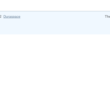
12
Duraspace
Th