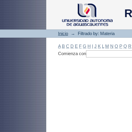
Filtrado by: Materi
R
Inicio
→
Filtrado by: Materia
A
B
C
D
E
F
G
H
I
J
K
L
M
N
O
P
Q
R
Comienza con