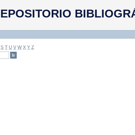
a
EPOSITORIO BIBLIOGR
S
T
U
V
W
X
Y
Z