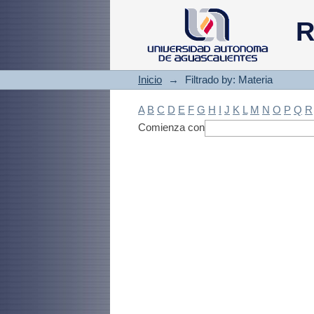
Filtrado by: Materi
R
Inicio
→
Filtrado by: Materia
A
B
C
D
E
F
G
H
I
J
K
L
M
N
O
P
Q
R
Comienza con