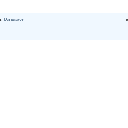
12
Duraspace
Th