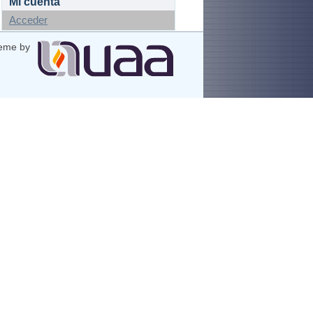
Mi cuenta
Acceder
eme by