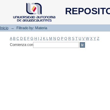
Filtrado by: Materia
REPOSIT
Inicio
→
Filtrado by: Materia
A
B
C
D
E
F
G
H
I
J
K
L
M
N
O
P
Q
R
S
T
U
V
W
X
Y
Z
Comienza con