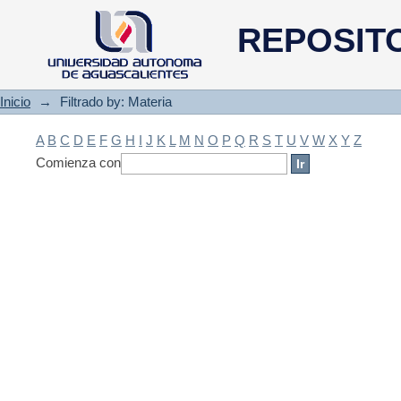
Filtrado by: Materia
REPOSIT
Inicio
→
Filtrado by: Materia
A
B
C
D
E
F
G
H
I
J
K
L
M
N
O
P
Q
R
S
T
U
V
W
X
Y
Z
Comienza con