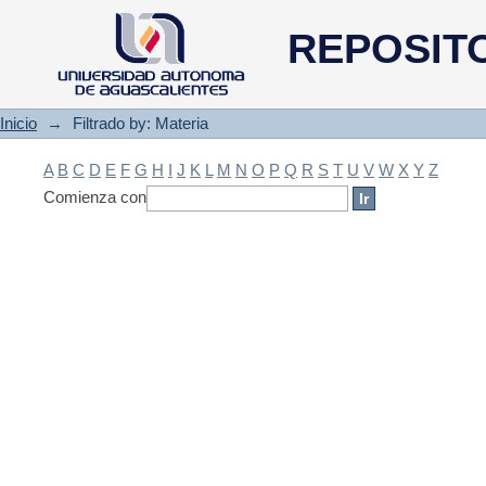
Filtrado by: Materia
REPOSIT
Inicio
→
Filtrado by: Materia
A
B
C
D
E
F
G
H
I
J
K
L
M
N
O
P
Q
R
S
T
U
V
W
X
Y
Z
Comienza con