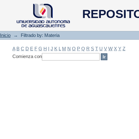
Filtrado by: Materia
REPOSIT
Inicio
→
Filtrado by: Materia
A
B
C
D
E
F
G
H
I
J
K
L
M
N
O
P
Q
R
S
T
U
V
W
X
Y
Z
Comienza con