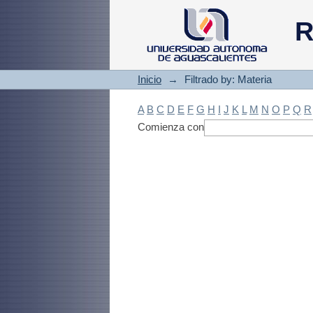
Filtrado by: Materi
R
Inicio
→
Filtrado by: Materia
A
B
C
D
E
F
G
H
I
J
K
L
M
N
O
P
Q
R
Comienza con