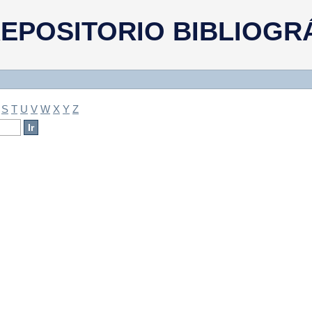
a
EPOSITORIO BIBLIOGR
S
T
U
V
W
X
Y
Z