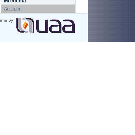
Mi cuenta
Acceder
eme by