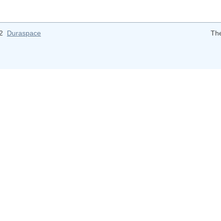
12
Duraspace
Th