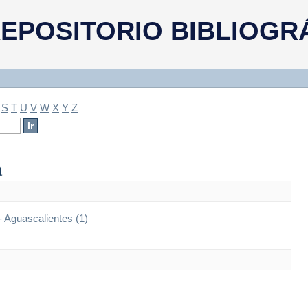
a
EPOSITORIO BIBLIOGR
S
T
U
V
W
X
Y
Z
a
- Aguascalientes (1)