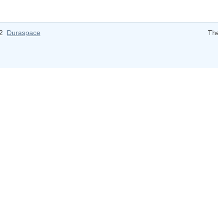
12
Duraspace
Th