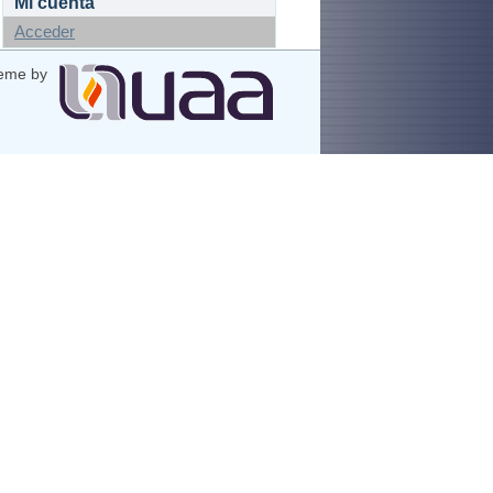
Mi cuenta
Acceder
eme by