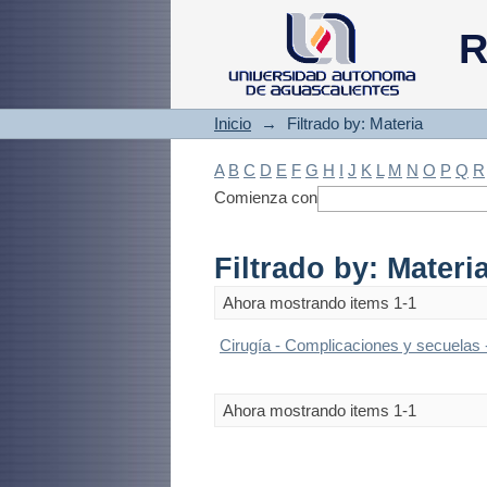
Filtrado by: Materi
R
Inicio
→
Filtrado by: Materia
A
B
C
D
E
F
G
H
I
J
K
L
M
N
O
P
Q
R
Comienza con
Filtrado by: Materi
Ahora mostrando items 1-1
Cirugía - Complicaciones y secuelas 
Ahora mostrando items 1-1