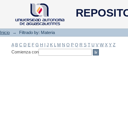
Filtrado by: Materia
REPOSIT
Inicio
→
Filtrado by: Materia
A
B
C
D
E
F
G
H
I
J
K
L
M
N
O
P
Q
R
S
T
U
V
W
X
Y
Z
Comienza con