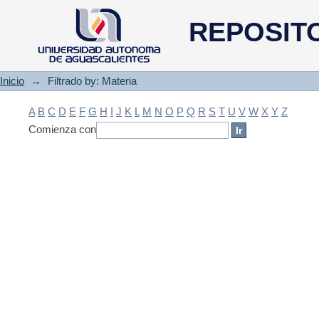
Filtrado by: Materia
REPOSIT
Inicio
→
Filtrado by: Materia
A
B
C
D
E
F
G
H
I
J
K
L
M
N
O
P
Q
R
S
T
U
V
W
X
Y
Z
Comienza con