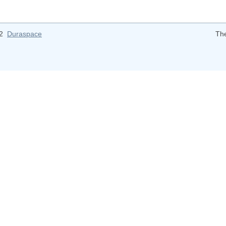
12
Duraspace
Th