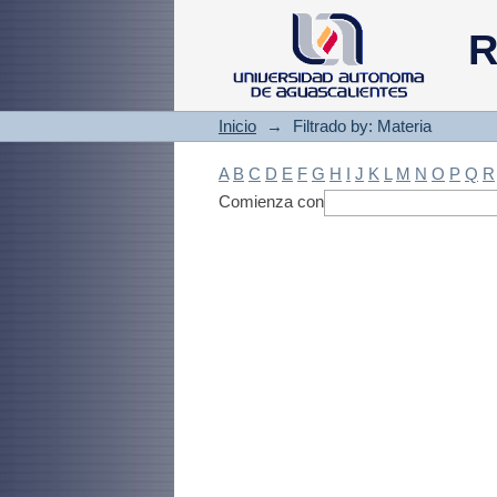
Filtrado by: Materi
R
Inicio
→
Filtrado by: Materia
A
B
C
D
E
F
G
H
I
J
K
L
M
N
O
P
Q
R
Comienza con