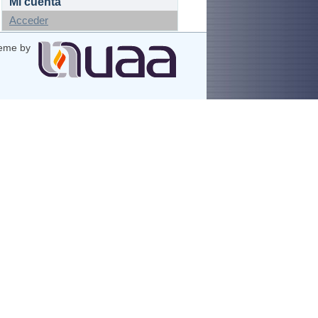
Mi cuenta
Acceder
eme by