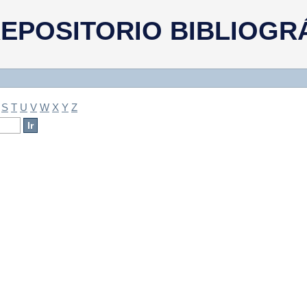
a
EPOSITORIO BIBLIOGR
S
T
U
V
W
X
Y
Z