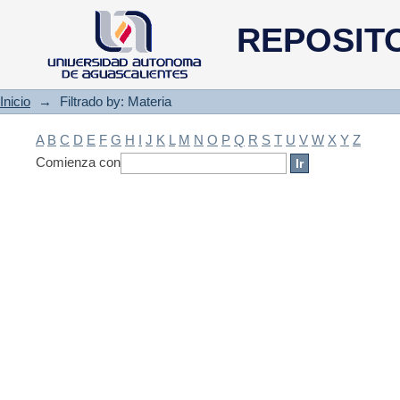
Filtrado by: Materia
REPOSIT
Inicio
→
Filtrado by: Materia
A
B
C
D
E
F
G
H
I
J
K
L
M
N
O
P
Q
R
S
T
U
V
W
X
Y
Z
Comienza con