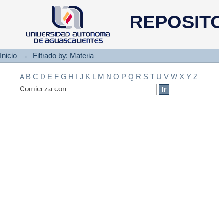
Filtrado by: Materia
REPOSIT
Inicio
→
Filtrado by: Materia
A
B
C
D
E
F
G
H
I
J
K
L
M
N
O
P
Q
R
S
T
U
V
W
X
Y
Z
Comienza con