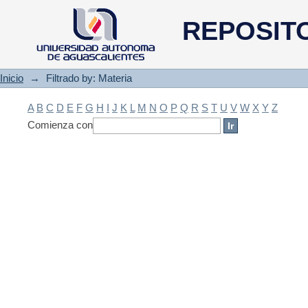
Filtrado by: Materia
REPOSIT
Inicio
→
Filtrado by: Materia
A
B
C
D
E
F
G
H
I
J
K
L
M
N
O
P
Q
R
S
T
U
V
W
X
Y
Z
Comienza con