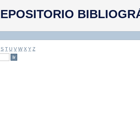
a
EPOSITORIO BIBLIOGR
S
T
U
V
W
X
Y
Z