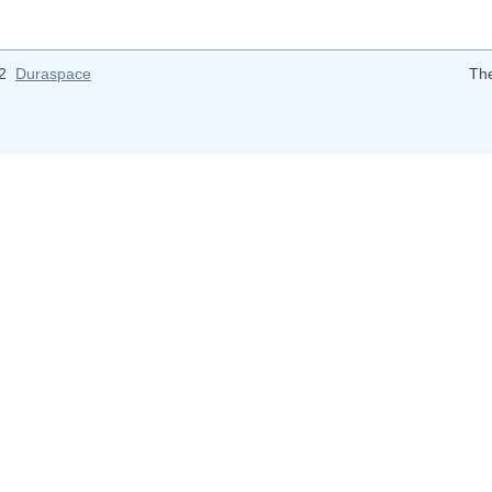
12
Duraspace
Th