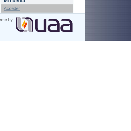
Mi cuenta
Acceder
eme by