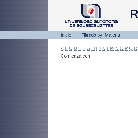
Filtrado by: Materi
R
Inicio
→
Filtrado by: Materia
A
B
C
D
E
F
G
H
I
J
K
L
M
N
O
P
Q
R
Comienza con