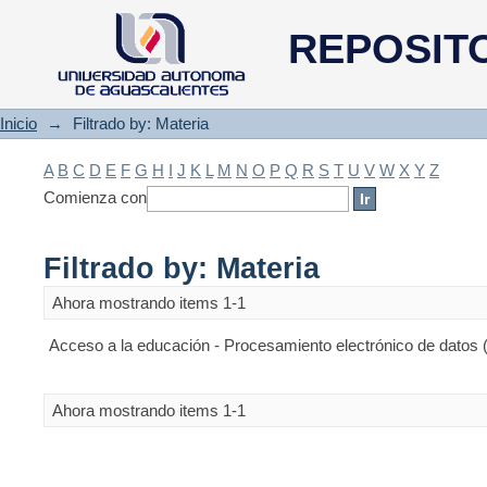
Filtrado by: Materia
REPOSIT
Inicio
→
Filtrado by: Materia
A
B
C
D
E
F
G
H
I
J
K
L
M
N
O
P
Q
R
S
T
U
V
W
X
Y
Z
Comienza con
Filtrado by: Materia
Ahora mostrando items 1-1
Acceso a la educación - Procesamiento electrónico de datos 
Ahora mostrando items 1-1