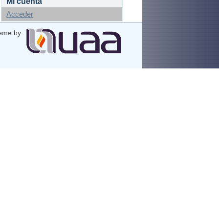
Mi cuenta
Acceder
eme by