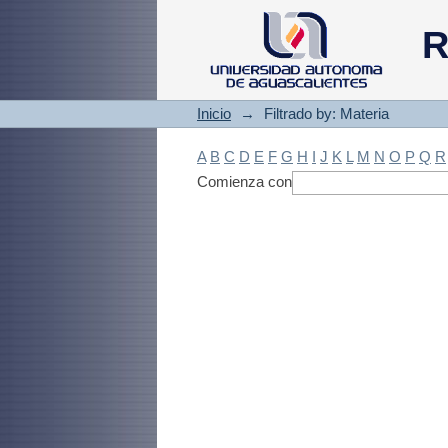
Filtrado by: Materi
R
Inicio
→
Filtrado by: Materia
A
B
C
D
E
F
G
H
I
J
K
L
M
N
O
P
Q
R
Comienza con