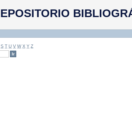
a
EPOSITORIO BIBLIOGR
S
T
U
V
W
X
Y
Z