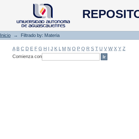
Filtrado by: Materia
REPOSIT
Inicio
→
Filtrado by: Materia
A
B
C
D
E
F
G
H
I
J
K
L
M
N
O
P
Q
R
S
T
U
V
W
X
Y
Z
Comienza con