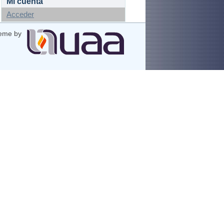
Mi cuenta
Acceder
eme by