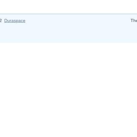
12
Duraspace
Th