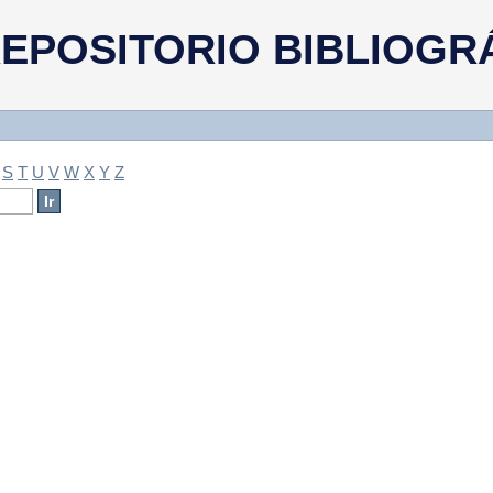
a
EPOSITORIO BIBLIOGR
S
T
U
V
W
X
Y
Z