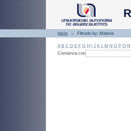
Filtrado by: Materi
R
Inicio
→
Filtrado by: Materia
A
B
C
D
E
F
G
H
I
J
K
L
M
N
O
P
Q
R
Comienza con