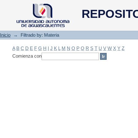
Filtrado by: Materia
REPOSIT
Inicio
→
Filtrado by: Materia
A
B
C
D
E
F
G
H
I
J
K
L
M
N
O
P
Q
R
S
T
U
V
W
X
Y
Z
Comienza con