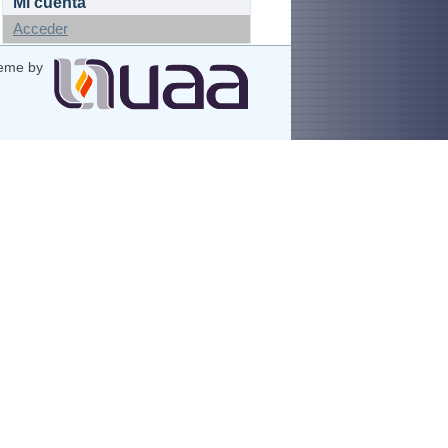
Mi cuenta
Acceder
eme by