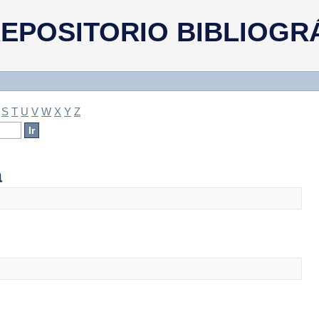
a
EPOSITORIO BIBLIOGR
S
T
U
V
W
X
Y
Z
a