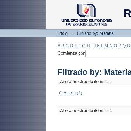
Filtrado by: Materi
R
Inicio
→
Filtrado by: Materia
A
B
C
D
E
F
G
H
I
J
K
L
M
N
O
P
Q
R
Comienza con
Filtrado by: Materi
Ahora mostrando items 1-1
Geriatría (1)
Ahora mostrando items 1-1