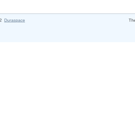
12
Duraspace
Th