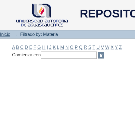
Filtrado by: Materia
REPOSIT
Inicio
→
Filtrado by: Materia
A
B
C
D
E
F
G
H
I
J
K
L
M
N
O
P
Q
R
S
T
U
V
W
X
Y
Z
Comienza con