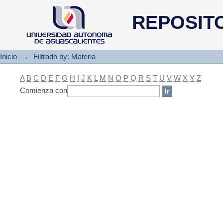
Filtrado by: Materia
REPOSIT
Inicio
→
Filtrado by: Materia
A
B
C
D
E
F
G
H
I
J
K
L
M
N
O
P
Q
R
S
T
U
V
W
X
Y
Z
Comienza con