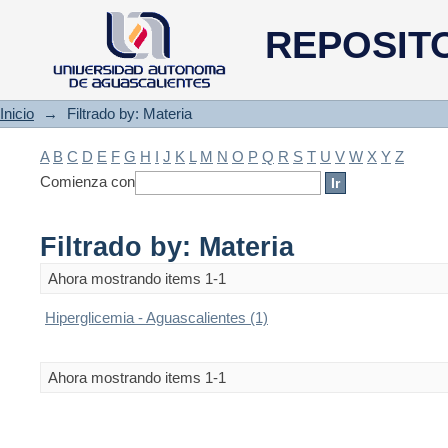
Filtrado by: Materia
REPOSIT
Inicio
→
Filtrado by: Materia
A
B
C
D
E
F
G
H
I
J
K
L
M
N
O
P
Q
R
S
T
U
V
W
X
Y
Z
Comienza con
Filtrado by: Materia
Ahora mostrando items 1-1
Hiperglicemia - Aguascalientes (1)
Ahora mostrando items 1-1