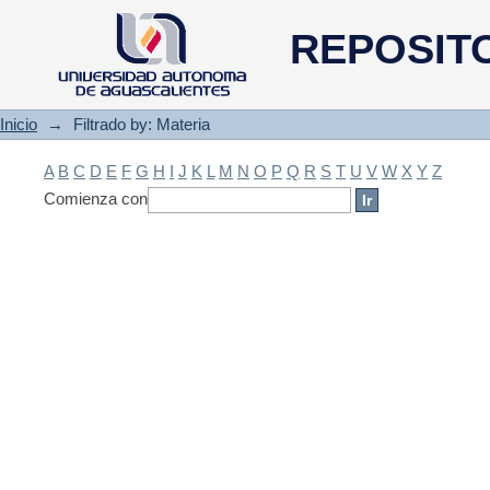
Filtrado by: Materia
REPOSIT
Inicio
→
Filtrado by: Materia
A
B
C
D
E
F
G
H
I
J
K
L
M
N
O
P
Q
R
S
T
U
V
W
X
Y
Z
Comienza con