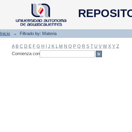
Filtrado by: Materia
REPOSIT
Inicio
→
Filtrado by: Materia
A
B
C
D
E
F
G
H
I
J
K
L
M
N
O
P
Q
R
S
T
U
V
W
X
Y
Z
Comienza con