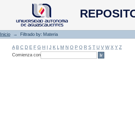
Filtrado by: Materia
REPOSIT
Inicio
→
Filtrado by: Materia
A
B
C
D
E
F
G
H
I
J
K
L
M
N
O
P
Q
R
S
T
U
V
W
X
Y
Z
Comienza con