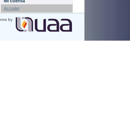
Mi cuenta
Acceder
eme by