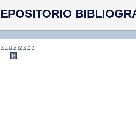
a
EPOSITORIO BIBLIOGR
S
T
U
V
W
X
Y
Z