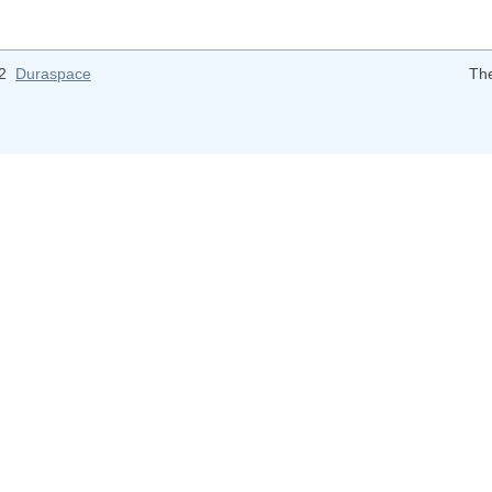
12
Duraspace
Th