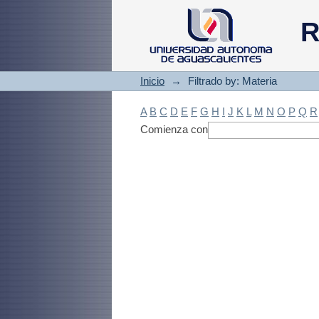
Filtrado by: Materi
R
Inicio
→
Filtrado by: Materia
A
B
C
D
E
F
G
H
I
J
K
L
M
N
O
P
Q
R
Comienza con