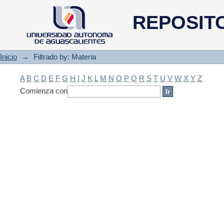
Filtrado by: Materia
REPOSIT
Inicio
→
Filtrado by: Materia
A
B
C
D
E
F
G
H
I
J
K
L
M
N
O
P
Q
R
S
T
U
V
W
X
Y
Z
Comienza con