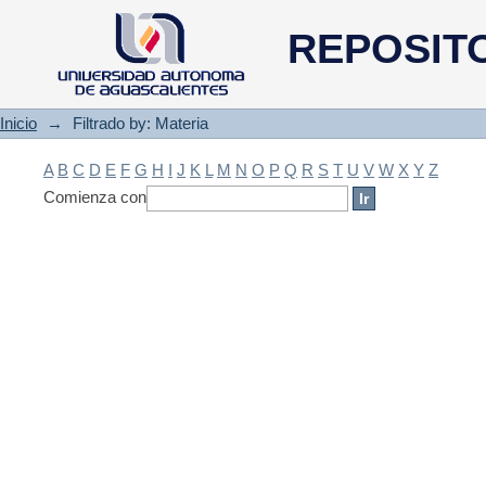
Filtrado by: Materia
REPOSIT
Inicio
→
Filtrado by: Materia
A
B
C
D
E
F
G
H
I
J
K
L
M
N
O
P
Q
R
S
T
U
V
W
X
Y
Z
Comienza con