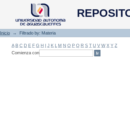
Filtrado by: Materia
REPOSIT
Inicio
→
Filtrado by: Materia
A
B
C
D
E
F
G
H
I
J
K
L
M
N
O
P
Q
R
S
T
U
V
W
X
Y
Z
Comienza con