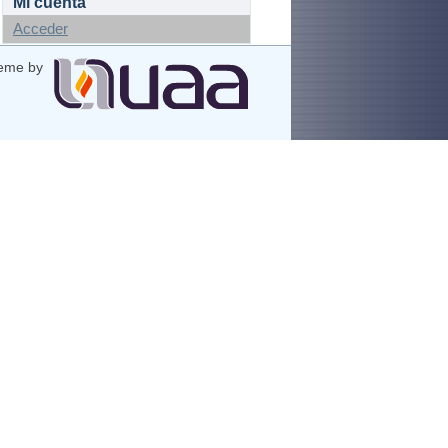
Mi cuenta
Acceder
eme by