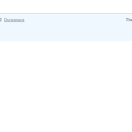
12
Duraspace
Th