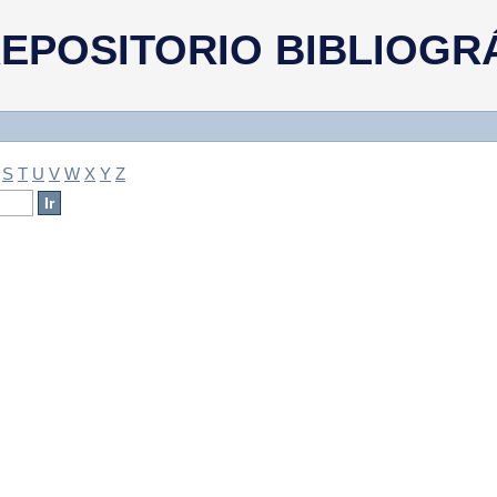
a
EPOSITORIO BIBLIOGR
S
T
U
V
W
X
Y
Z