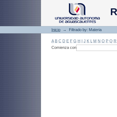
Filtrado by: Materi
R
Inicio
→
Filtrado by: Materia
A
B
C
D
E
F
G
H
I
J
K
L
M
N
O
P
Q
R
Comienza con