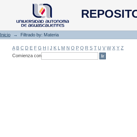
Filtrado by: Materia
REPOSIT
Inicio
→
Filtrado by: Materia
A
B
C
D
E
F
G
H
I
J
K
L
M
N
O
P
Q
R
S
T
U
V
W
X
Y
Z
Comienza con