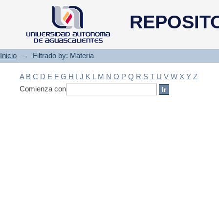
Filtrado by: Materia
REPOSIT
Inicio
→
Filtrado by: Materia
A
B
C
D
E
F
G
H
I
J
K
L
M
N
O
P
Q
R
S
T
U
V
W
X
Y
Z
Comienza con