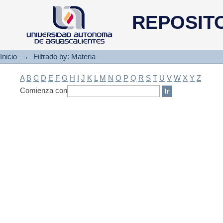
Filtrado by: Materia
REPOSIT
Inicio
→
Filtrado by: Materia
A
B
C
D
E
F
G
H
I
J
K
L
M
N
O
P
Q
R
S
T
U
V
W
X
Y
Z
Comienza con