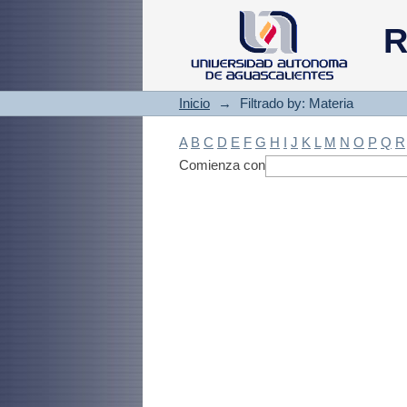
Filtrado by: Materi
R
Inicio
→
Filtrado by: Materia
A
B
C
D
E
F
G
H
I
J
K
L
M
N
O
P
Q
R
Comienza con