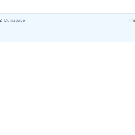
12
Duraspace
Th