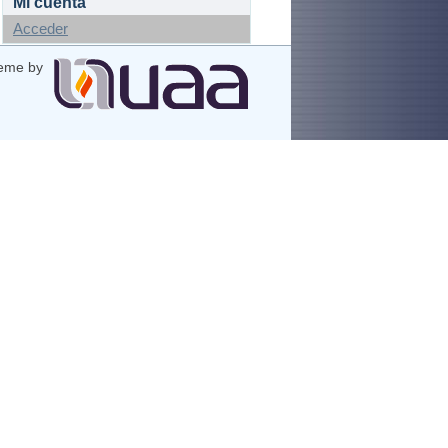
Mi cuenta
Acceder
eme by