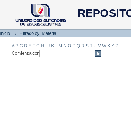
Filtrado by: Materia
REPOSIT
Inicio
→
Filtrado by: Materia
A
B
C
D
E
F
G
H
I
J
K
L
M
N
O
P
Q
R
S
T
U
V
W
X
Y
Z
Comienza con