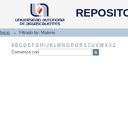
Filtrado by: Materia
REPOSIT
Inicio
→
Filtrado by: Materia
A
B
C
D
E
F
G
H
I
J
K
L
M
N
O
P
Q
R
S
T
U
V
W
X
Y
Z
Comienza con