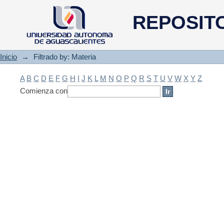
Filtrado by: Materia
REPOSIT
Inicio
→
Filtrado by: Materia
A
B
C
D
E
F
G
H
I
J
K
L
M
N
O
P
Q
R
S
T
U
V
W
X
Y
Z
Comienza con